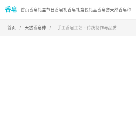
香皂
首页
香皂礼盒
节日香皂礼
香皂礼盒包
礼品香皂套
天然香皂种
首页
/
天然香皂种
/
手工香皂工艺 - 传统制作与品质