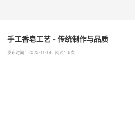
手工香皂工艺 - 传统制作与品质
发布时间：2025-11-19 | 阅读：6次
概述
在快节奏的现代生活中，手工香皂以其独特的传统工艺和
天然品质，重新唤起了人们对生活美学的追求。每一块手
工香皂都承载着匠人的心血与智慧，从原料的选择到制作
的每一个环节，都体现着对品质的执着。手工香皂不仅是
日常清洁用品，更是传递情感与关怀的精致礼品。无论是