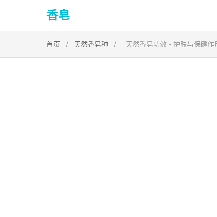
香皂
首页
/
天然香皂种
/
天然香皂功效 - 护肤与保健作