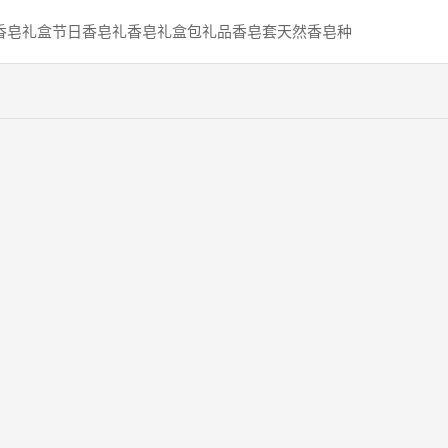
香皂礼盒
节日香皂礼
香皂礼盒包
礼品香皂套
天然香皂种