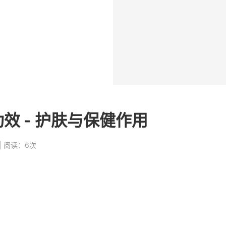
效 - 护肤与保健作用
 | 阅读：6次
的今天，天然香皂以其温和纯净的特性重新回归人们的视野。不